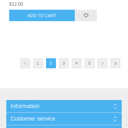
$12.00
ADD TO CART
1
2
3
4
5
Information
Customer service