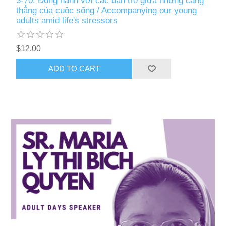
3-70: Đồng hành với các bạn trẻ giữa những căng
thẳng của cuộc sống / Accompanying our young
adults amid life's stressors
$12.00
ADD TO CART