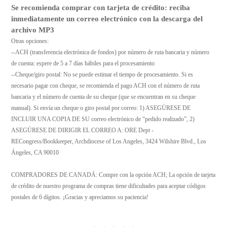
Se recomienda comprar con tarjeta de crédito: reciba
inmediatamente un correo electrónico con la descarga del
archivo MP3
Otras opciones:
--ACH (transferencia electrónica de fondos) por número de ruta bancaria y número
de cuenta: espere de 5 a 7 días hábiles para el procesamiento
--Cheque/giro postal: No se puede estimar el tiempo de procesamiento. Si es
necesario pagar con cheque, se recomienda el pago ACH con el número de ruta
bancaria y el número de cuenta de su cheque (que se encuentran en su cheque
manual). Si envía un cheque o giro postal por correo: 1) ASEGÚRESE DE
INCLUIR UNA COPIA DE SU correo electrónico de “pedido realizado”, 2)
ASEGÚRESE DE DIRIGIR EL CORREO A: ORE Dept -
RECongress/Bookkeeper, Archdiocese of Los Angeles, 3424 Wilshire Blvd., Los
Ángeles, CA 90010
COMPRADORES DE CANADÁ: Compre con la opción ACH; La opción de tarjeta
de crédito de nuestro programa de compras tiene dificultades para aceptar códigos
postales de 6 dígitos. ¡Gracias y apreciamos su paciencia!