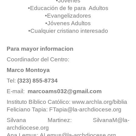
•Jóvenes
•Educación de fe para Adultos
•Evangelizadores
•Jóvenes Adultos
•Cualquier cristiano interesado
Para mayor informacion
Coordinador del Centro:
Marco Montoya
Tel:
(323) 855-8734
E-mail:
marcoams032@gmail.com
Instituto Bíblico Católico:
www.archla.org/biblia
Feliciano Tapia:
FTapia@la-archdiocese.org
Silvana Martinez:
SilvanaM@la-
archdiocese.org
Ana Lemus:
ALemus@la-archdiocese.org