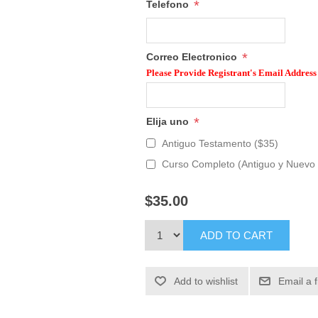
*
Telefono
*
Correo Electronico
Please Provide Registrant's Email Address
*
Elija uno
Antiguo Testamento ($35)
Curso Completo (Antiguo y Nuevo 
$35.00
ADD TO CART
Add to wishlist
Email a 