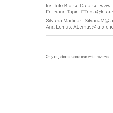
Instituto Bíblico Católico:
www.a
Feliciano Tapia:
FTapia@la-arc
Silvana Martinez:
SilvanaM@la
Ana Lemus:
ALemus@la-archd
Only registered users can write reviews