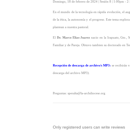
Domingo, 18 de febrero de 2024 | Sesión 8 | 1:00pm - 
En el mundo de la tecnología en rápida evolución, el auge
de la ética, la autonomía y el progreso. Este tema explo
plantean a nuestra pastoral.
El
Dr. Marco Elias-Juarez
nacio en la Irapuato, Gto., 
Familiar y de Pareja. Obtuvo tambien su doctorado en Ter
Recepción de descarga de archivo/s MP3
:
se recibirán 
descarga del archivo MP3).
Preguntas: speralta@la-archdiocese.org
Only registered users can write reviews