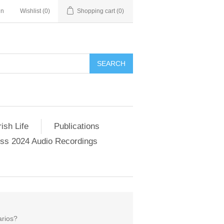
in
Wishlist
(0)
Shopping cart
(0)
SEARCH
ish Life
Publications
s 2024 Audio Recordings
arios?