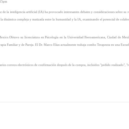
2:15pm
 de la inteligencia artificial (IA) ha provocado interesantes debates y consideraciones sobre su
ra la dinámica compleja y matizada entre la humanidad y la IA, examinando el potencial de colabo
Mexico.Obtuvo su licenciatura en Psicologia en la Universidad Iberoamericana, Ciudad de Mexi
apia Familiar y de Pareja. El Dr. Marco Elias actualmente trabaja combo Terapeuta en una Escuel
varios correos electrónicos de confirmación después de la compra, incluidos "pedido realizado", "