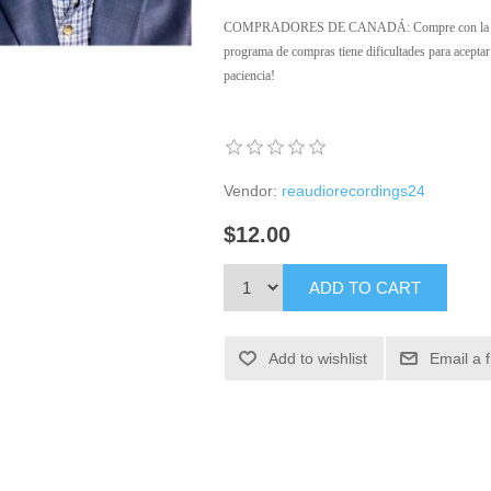
COMPRADORES DE CANADÁ: Compre con la opción
programa de compras tiene dificultades para aceptar
paciencia!
Vendor:
reaudiorecordings24
$12.00
ADD TO CART
Add to wishlist
Email a 