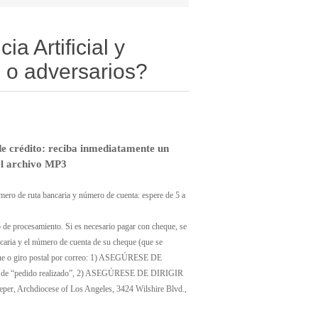
ia Artificial y
s o adversarios?
e crédito: reciba inmediatamente un
el archivo MP3
mero de ruta bancaria y número de cuenta: espere de 5 a
o de procesamiento. Si es necesario pagar con cheque, se
aria y el número de cuenta de su cheque (que se
eque o giro postal por correo: 1) ASEGÚRESE DE
de “pedido realizado”, 2) ASEGÚRESE DE DIRIGIR
, Archdiocese of Los Angeles, 3424 Wilshire Blvd.,