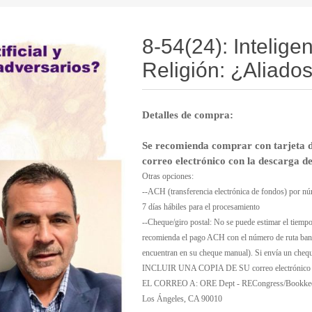
8-54(24): Inteligenc
Religión: ¿Aliado
Detalles de compra:
Se recomienda comprar con tarjeta d
correo electrónico con la descarga d
Otras opciones:
--ACH (transferencia electrónica de fondos) por nú
7 días hábiles para el procesamiento
--Cheque/giro postal: No se puede estimar el tiemp
recomienda el pago ACH con el número de ruta banc
encuentran en su cheque manual). Si envía un ch
INCLUIR UNA COPIA DE SU correo electrónico 
EL CORREO A: ORE Dept - RECongress/Bookkeeper
Los Ángeles, CA 90010