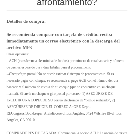
afrontamiento?
Detalles de compra:
Se recomienda comprar con tarjeta de crédito: reciba
inmediatamente un correo electrónico con la descarga del
archivo MP3
Otras opciones:
--ACH (transferencia electrónica de fondos) por número de ruta bancaria y número
de cuenta: espere de 5 a 7 días hábiles para el procesamiento
--Cheque/giro postal: No se puede estimar el tiempo de procesamiento. Si es
necesario pagar con cheque, se recomienda el pago ACH con el número de ruta
bancaria y el número de cuenta de su cheque (que se encuentran en su cheque
manual). Si envía un cheque o giro postal por correo: 1) ASEGÚRESE DE
INCLUIR UNA COPIA DE SU correo electrónico de “pedido realizado”, 2)
ASEGÚRESE DE DIRIGIR EL CORREO A: ORE Dept -
RECongress/Bookkeeper, Archdiocese of Los Angeles, 3424 Wilshire Blvd., Los
Ángeles, CA 90010
COMPRADORES DE CANADÁ: Compre con la opción ACH; La opción de tarjeta