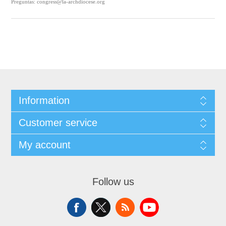
Preguntas: congress@la-archdiocese.org
Information
Customer service
My account
Follow us