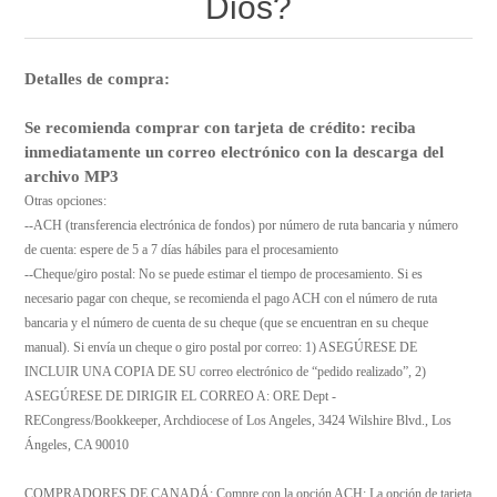
Dios?
Detalles de compra:
Se recomienda comprar con tarjeta de crédito: reciba
inmediatamente un correo electrónico con la descarga del
archivo MP3
Otras opciones:
--ACH (transferencia electrónica de fondos) por número de ruta bancaria y número
de cuenta: espere de 5 a 7 días hábiles para el procesamiento
--Cheque/giro postal: No se puede estimar el tiempo de procesamiento. Si es
necesario pagar con cheque, se recomienda el pago ACH con el número de ruta
bancaria y el número de cuenta de su cheque (que se encuentran en su cheque
manual). Si envía un cheque o giro postal por correo: 1) ASEGÚRESE DE
INCLUIR UNA COPIA DE SU correo electrónico de “pedido realizado”, 2)
ASEGÚRESE DE DIRIGIR EL CORREO A: ORE Dept -
RECongress/Bookkeeper, Archdiocese of Los Angeles, 3424 Wilshire Blvd., Los
Ángeles, CA 90010
COMPRADORES DE CANADÁ: Compre con la opción ACH; La opción de tarjeta