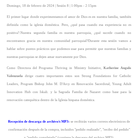
Domingo, 18 de febrero de 2024 | Sesión 8 | 1:00pm - 2:15pm
El primer lugar donde experimentamos el amor de Dios es en nuestra familia, también
definida como la iglesia doméstica. Pero, ¿qué pasa cuando esa experiencia no es
positiva?.Nuestra segunda familia es nuestra parroquia, ¿qué sucede cuando no
encontramos gracia en nuestra comunidad parroquial?Durante esta sesión vamos a
hablar sobre puntos prácticos que podemos usar para permitir que nuestras familias y
nuestras parroquias se dejen amar nuevamente por Dios.
Como Directora del Programa Thriving in Ministry Initiative,
Katherine Angulo
Valenzuela
dirige cuatro importantes estos son Strong Foundations for Catholic
Leaders, Program Bishop John M. D'Arcy en Renovación Sacerdotal; Young Adult
Innovation Hub con Iskali. y la Sagrada Familia de Nazaret como base para la
renovación catequética dentro de la Iglesia hispana doméstica.
Recepción de descarga de archivo/s MP3
:
se recibirán varios correos electrónicos de
confirmación después de la compra, incluidos "pedido realizado", "recibo del pedido"
y "pedido completado" (contiene la descarga del archivo MP3).