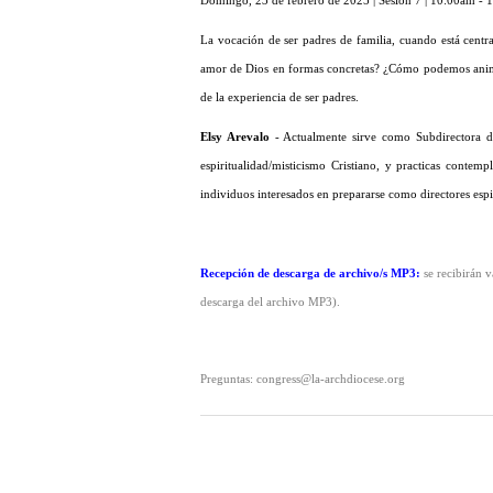
Domingo, 23 de febrero de 2025 | Sesión 7 | 10:00am -
La vocación de ser padres de familia, cuando está centr
amor de Dios en formas concretas? ¿Cómo podemos animar a
de la experiencia de ser padres.
Elsy Arevalo
- Actualmente sirve como Subdirectora de
espiritualidad/misticismo Cristiano, y practicas conte
individuos interesados en prepararse como directores espir
Recepción de descarga de archivo/s MP3
:
se recibirán 
descarga del archivo MP3).
Preguntas: congress@la-archdiocese.org