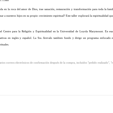
 11:15am
ada en la roca del amor de Dios, trae sanación, restauración y transformación para toda la f
 nuestros hijos en su propio crecimiento espiritual? Este taller explorará la espiritualidad qu
l Centro para la Religión y Espiritualidad en la Universidad de Loyola Marymount. En esa 
mplativas en ingles y español. La Sra. Arevalo tambien fundo y dirige un programa enfocado en
ituales.
varios correos electrónicos de confirmación después de la compra, incluidos "pedido realizado", "