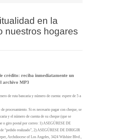
itualidad en la
do nuestros hogares
e crédito: reciba inmediatamente un
el archivo MP3
mero de ruta bancaria y número de cuenta: espere de 5 a
o de procesamiento. Si es necesario pagar con cheque, se
aria y el número de cuenta de su cheque (que se
eque o giro postal por correo: 1) ASEGÚRESE DE
de “pedido realizado”, 2) ASEGÚRESE DE DIRIGIR
, Archdiocese of Los Angeles, 3424 Wilshire Blvd.,