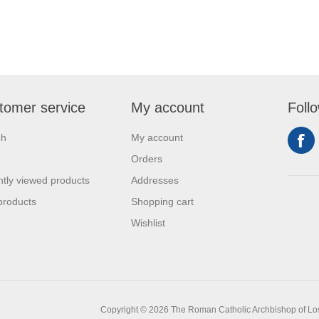
tomer service
My account
Foll
ch
My account
Orders
tly viewed products
Addresses
products
Shopping cart
Wishlist
Copyright © 2026 The Roman Catholic Archbishop of Los A