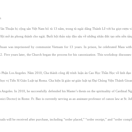
pm
ăn Thuận bị cộng sản Việt Nam bỏ tù 13 năm, trong tù ngài dâng Thánh Lễ với ba giọt rượu v
Hội mở án phong thánh cho ngài. Buổi hội thảo này đào sâu về những nhân đức tạo nên nền tả
uan was imprisoned by communist Vietnam for 13 years. In prison, he celebrated Mass with 
 Five years later, the Church began the process for his canonization. This workshop discusses 
áo Phận Los Angeles. Năm 2010, Cha thành công đệ trình luận án Cao Học Thần Học về linh đạ
c vị Tiến Sĩ Giáo Luật tại Roma. Cha hiện là giáo sư giáo luật tại Đại Chủng Viện Thánh Gioa
os Angeles. In 2010, he successfully defended his Master’s thesis on the spirituality of Cardinal
nici Doctor) in Rome. Fr. Bao is currently serving as an assistant professor of canon law at St. J
ails will be received after purchase, including “order placed,” “order receipt,” and “order comp