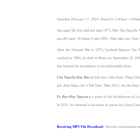
Saturday, February 17, 2024 | Period 6 | 2:45pm - 4:00
Sau ngày Sài Gòn thất thủ năm 1975, Đức Cha Nguyễn V
qua đời ngày 16 tháng 9 năm 2002. Năm năm sau, Giáo 
After the Vietnam War in 1975, Cardinal Nguyen Van Th
cardinal in 2001, he died in Rome on September 16, 2002.
that formed the foundation of his indomitable hope.
Cha Nguyễn Huy Bảo
là linh mục triều thuộc Tổng Gi
gốc được khảo cứu ở Việt Nam. Năm 2021, cha đạt được họ
Fr. Bao Huy Nguyen
is a priest of the Archdiocese of L
In 2021, he obtained a doctorate in canon law (Juris Cano
Receiving MP3 File Download:
Several confirmation em