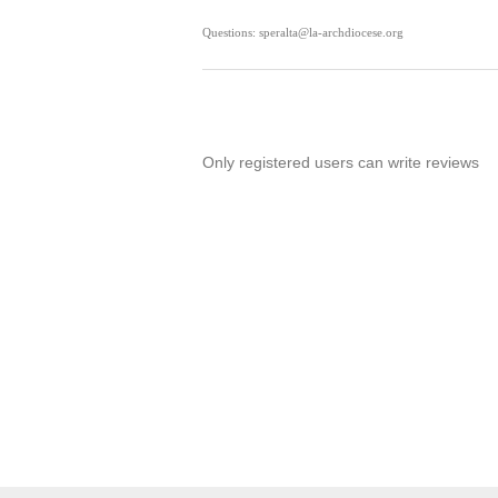
Questions: speralta@la-archdiocese.org
Only registered users can write reviews