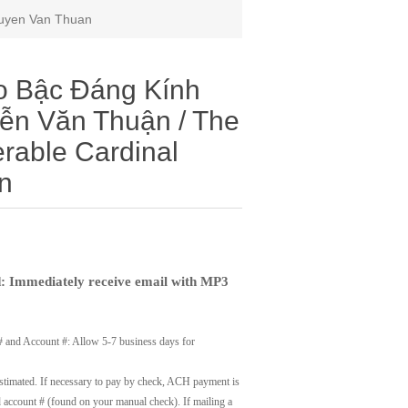
guyen Van Thuan
ạo Bậc Đáng Kính
ễn Văn Thuận / The
nerable Cardinal
n
 Immediately receive email with MP3
# and Account #: Allow 5-7 business days for
timated. If necessary to pay by check, ACH payment is
account # (found on your manual check). If mailing a