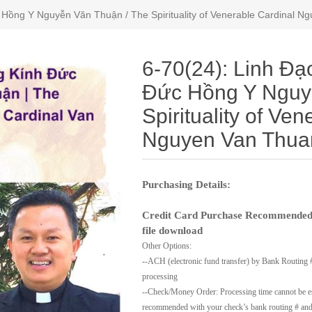
Hồng Y Nguyễn Văn Thuận / The Spirituality of Venerable Cardinal N
6-70(24): Linh Đ
Đức Hồng Y Nguy
Spirituality of Ve
Nguyen Van Thua
Purchasing Details:
Credit Card Purchase Recommended:
file download
Other Options:
--ACH (electronic fund transfer) by Bank Routing 
processing
--Check/Money Order: Processing time cannot be es
recommended with your check’s bank routing # and 