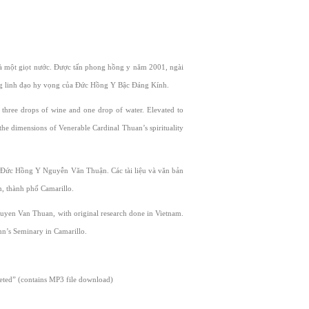
à một giọt nước. Được tấn phong hồng y năm 2001, ngài
ng linh đạo hy vọng của Đức Hồng Y Bậc Đáng Kính.
three drops of wine and one drop of water. Elevated to
the dimensions of Venerable Cardinal Thuan’s spirituality
o Đức Hồng Y Nguyễn Văn Thuận. Các tài liệu và văn bản
n, thành phố Camarillo.
 Nguyen Van Thuan, with original research done in Vietnam.
ohn’s Seminary in Camarillo.
leted” (contains MP3 file download)