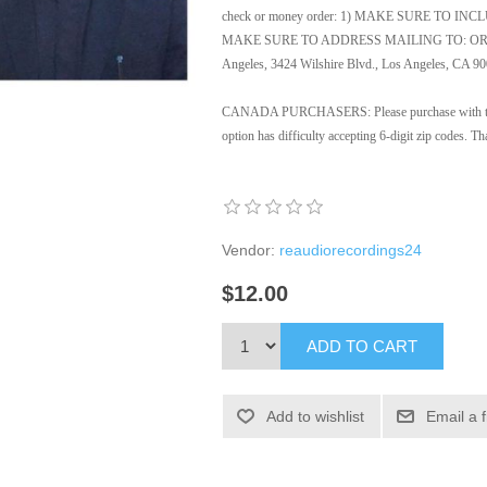
check or money order: 1) MAKE SURE TO INCL
MAKE SURE TO ADDRESS MAILING TO: ORE Dep
Angeles, 3424 Wilshire Blvd., Los Angeles, CA 9
CANADA PURCHASERS: Please purchase with the 
option has difficulty accepting 6-digit zip codes. 
Vendor:
reaudiorecordings24
$12.00
ADD TO CART
Add to wishlist
Email a 