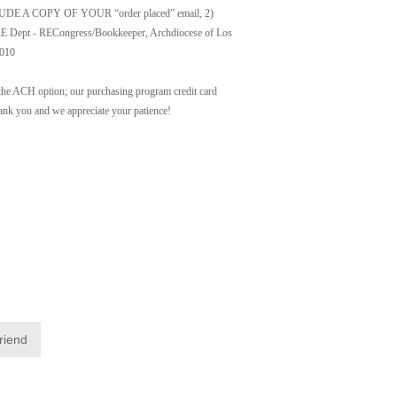
UDE A COPY OF YOUR “order placed” email, 2)
t - RECongress/Bookkeeper, Archdiocese of Los
0010
ACH option; our purchasing program credit card
Thank you and we appreciate your patience!
friend