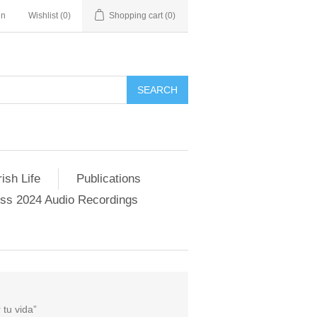
in
Wishlist
(0)
Shopping cart
(0)
SEARCH
ish Life
Publications
s 2024 Audio Recordings
tu vida”