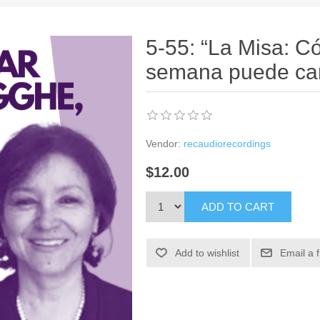
5-55: “La Misa: C
semana puede cam
Vendor:
recaudiorecordings
$12.00
ADD TO CART
Add to wishlist
Email a 