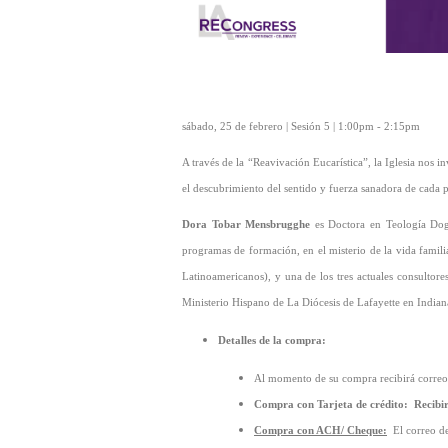
sábado, 25 de febrero | Sesión 5 | 1:00pm - 2:15pm
A través de la “Reavivación Eucarística”, la Iglesia nos i
el descubrimiento del sentido y fuerza sanadora de cada p
Dora Tobar Mensbrugghe
es Doctora en Teología Dogm
programas de formación, en el misterio de la vida fami
Latinoamericanos), y una de los tres actuales consultor
Ministerio Hispano de La Diócesis de Lafayette en India
Detalles de la compra:
Al momento de su compra recibirá correos
Compra con Tarjeta de crédito:
Recibi
Compra con ACH/ Cheque:
El correo d