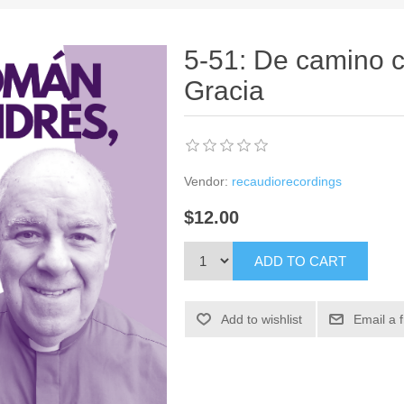
5-51: De camino c
Gracia
Vendor:
recaudiorecordings
$12.00
ADD TO CART
Add to wishlist
Email a 