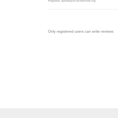
Preguntas: speralta@la-archdiocese.org
Only registered users can write reviews