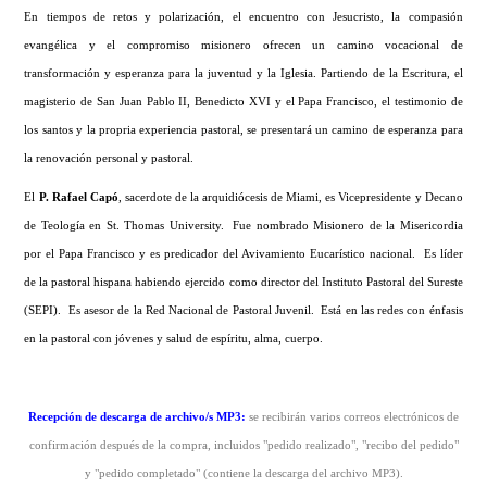
En tiempos de retos y polarización, el encuentro con Jesucristo, la compasión
evangélica y el compromiso misionero ofrecen un camino vocacional de
transformación y esperanza para la juventud y la Iglesia. Partiendo de la Escritura, el
magisterio de San Juan Pablo II, Benedicto XVI y el Papa Francisco, el testimonio de
los santos y la propria experiencia pastoral, se presentará un camino de esperanza para
la renovación personal y pastoral.
El
P. Rafael Capó
, sacerdote de la arquidiócesis de Miami, es Vicepresidente y Decano
de Teología en St. Thomas University. Fue nombrado Misionero de la Misericordia
por el Papa Francisco y es predicador del Avivamiento Eucarístico nacional. Es líder
de la pastoral hispana habiendo ejercido como director del Instituto Pastoral del Sureste
(SEPI). Es asesor de la Red Nacional de Pastoral Juvenil. Está en las redes con énfasis
en la pastoral con jóvenes y salud de espíritu, alma, cuerpo.
Recepción de descarga de archivo/s MP3
:
se recibirán varios correos electrónicos de
confirmación después de la compra, incluidos "pedido realizado", "recibo del pedido"
y "pedido completado" (contiene la descarga del archivo MP3).