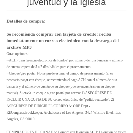
juventud y la Iglesia
Detalles de compra:
Se recomienda comprar con tarjeta de crédito: reciba
inmediatamente un correo electrónico con la descarga del
archivo MP3
Otras opciones:
--ACH (transferencia electrónica de fondos) por número de ruta bancaria y número
de cuenta: espere de 5 a 7 días hábiles para el procesamiento
--Cheque/giro postal: No se puede estimar el tiempo de procesamiento. Si es
necesario pagar con cheque, se recomienda el pago ACH con el número de ruta
bancaria y el número de cuenta de su cheque (que se encuentran en su cheque
manual). Si envía un cheque o giro postal por correo: 1) ASEGÚRESE DE
INCLUIR UNA COPIA DE SU correo electrónico de “pedido realizado”, 2)
ASEGÚRESE DE DIRIGIR EL CORREO A: ORE Dept -
RECongress/Bookkeeper, Archdiocese of Los Angeles, 3424 Wilshire Blvd., Los
Ángeles, CA 90010
COMPRADORES DE CANADÁ: Compre con la opción ACH; La opción de tarjeta