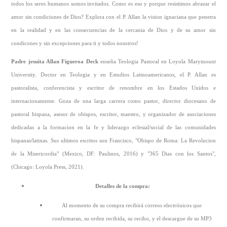
todos los seres humanos somos invitados. Como es eso y porque resistimos abrazar el
amor sin condiciones de Dios? Explora con el P. Allan la vision ignaciana que penetra
en la realidad y en las consecuencias de la cercania de Dios y de su amor sin
condicones y sin excepciones para ti y todos nosotros!
Padre jesuita Allan Figueroa Deck
enseña Teologia Pastoral en Loyola Marymount
University. Doctor en Teologia y en Estudios Latinoamericanos, el P. Allan es
pastoralista, conferencista y escritor de renombre en los Estados Unidos e
internacionamente. Goza de una larga carrera como pastor, director diocesano de
pastoral hispana, asesor de obispos, escritor, maestro, y organizador de asociaciones
dedicadas a la formacion en la fe y liderazgo eclesial/social de las comunidades
hispanas/latinas. Sus ultimos escritos son Francisco, "Obispo de Roma: La Revolucion
de la Misericordia" (Mexico, DF: Paulinos, 2016) y "365 Dias con los Santos",
(Chicago: Loyola Press, 2021).
Detalles de la compra:
Al momento de su compra recibirá correos electrónicos que
confirmaran, su orden recibida, su recibo, y el descargue de su MP3